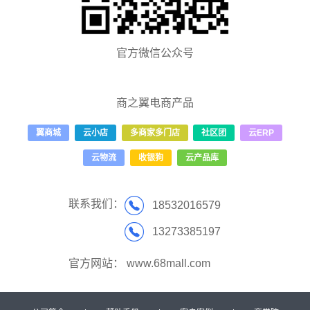
官方微信公众号
商之翼电商产品
翼商城
云小店
多商家多门店
社区团
云ERP
云物流
收银狗
云产品库
联系我们：
18532016579
13273385197
官方网站：
www.68mall.com