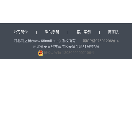
公司简介
|
帮助手册
|
客户案例
|
商学院
河北商之翼(www.68mall.com) 版权所有
冀ICP备07501206号-4
河北省秦皇岛市海港区秦皇半岛51号楼3层
冀公网安备 13030202002106号