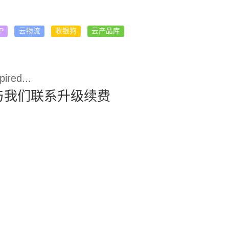
P
云物流
收银狗
云产品库
ired...
与我们联系升级续费