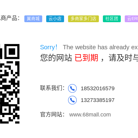
电商产品：
翼商城
云小店
多商家多门店
社区团
云ER
Sorry！
The website has already exp
您的网站
已到期
，请及时
联系我们：
18532016579
13273385197
官方网站：
www.68mall.com