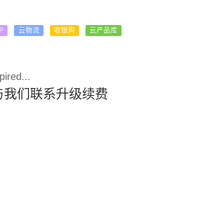
P
云物流
收银狗
云产品库
ired...
与我们联系升级续费