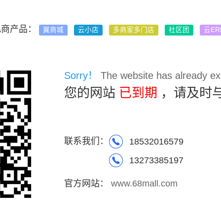
电商产品：
翼商城
云小店
多商家多门店
社区团
云ER
Sorry！
The website has already exp
您的网站
已到期
，请及时
联系我们：
18532016579
13273385197
官方网站：
www.68mall.com