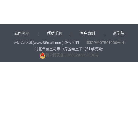
公司简介
|
帮助手册
|
客户案例
|
商学院
河北商之翼(www.68mall.com) 版权所有
冀ICP备07501206号-4
河北省秦皇岛市海港区秦皇半岛51号楼3层
冀公网安备 13030202002106号